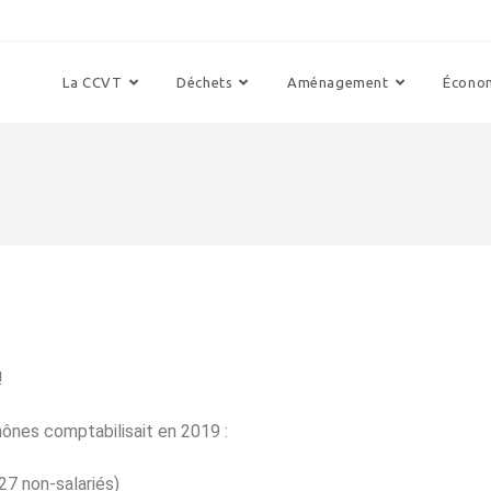
La CCVT
Déchets
Aménagement
Écono
!
nes comptabilisait en 2019 :
27 non-salariés)