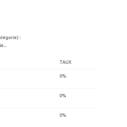
tégorie) :
ié…
TAUX
0%
0%
0%