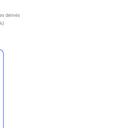
ses dérivés
%)